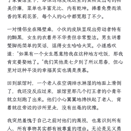
美价廉，菜单也丰富无比、内有乾坤。捧着免费而浓
香的茉莉花茶，每个人的心中都宽慰了不少。
一对情侣坐在隔壁桌，小伙的皮肤显现出劳动者特有
的黝黑，女生的衣着并不华贵但非常整洁。男生讲着
蹩脚而简单的笑话，逗得女生哈哈大笑。小遂感叹
道：“如果有一个女生愿意陪我在这种地方吃饭，那我
肯定要娶她了。”我们笑他是七夕到了所以思春，但心
里对这种平淡的幸福其实也满是羡慕。
回到旅馆时，一个老人在空调排水淋湿的地面上滑倒
了，我还没反应过来，旅馆里那几个打王者的小青年
就立刻跑了出来。他们小心翼翼地搀扶起了老人，背
着就往旁边的诊所里走，没有丝毫的犹豫。
我突然羞愧于自己之前对他们的蔑视，也意识到所有
人、所有事物其实都有被尊重的理由。无论是见义勇