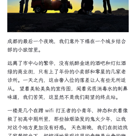
成都的最后一个夜晚，我们意外下榻在一个城乡结合
部的小旅馆里。
远离了市中心的繁华，没有纸醉金迷的酒吧和灯红酒
绿的商业街，只有上了年份的小卖部和零星的几家老
诊所。一天之内，这由奢入俭的落差让人有些无所适
从。 望着美轮美奂的宣传图，闻着劣质消毒水的刺鼻
味道，我们苦笑，这显然不是我们期望的终点站。
一楼是几个在蹭 wifi 打王者的小青年，神态和衣着像
极了初高中厕所里，那些抽烟染发的鬼火少年，让我
对这个地方更加没有好感。 天色渐晚，我们在街边找
了家餐馆坐下，却惊讶地发现这里的食物是出奇的物