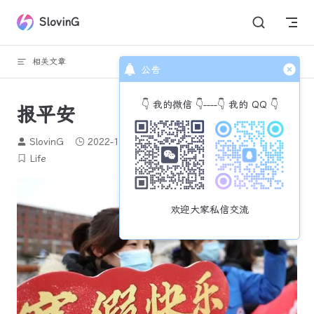
Skip to content
SlovinG
相关文章
回到顶部
公告
👇 我的微信 👇----👇 我的 QQ 👇
报平安
SlovinG
2022-12-05
784 个字
4 分钟
Life
欢迎大家私信交流