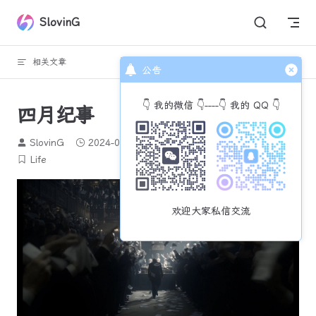
Skip to content
SlovinG
相关文章
回到顶部
公告
👇 我的微信 👇----👇 我的 QQ 👇
四月纪事
SlovinG
2024-05-01
595 个字
3 分钟
Life
欢迎大家私信交流