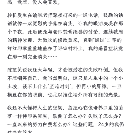
感，我想，没人会喜欢。
转机发生在谕航老师深夜打来的一通电话，鼓励的话
语就像一双宽慰的手落在肩头，让我的眼泪决堤在那
个午夜。此后便是与老师焚膏继晷的讨论、连续数周
的精神紧绷、无数次的修改重来，直到“通过”二字的
鲜红印章重重地盖在了评审材料上，我的感冒症状竟
在那一刻完全消失……
陈望笑说我还太年轻，才会被潜在的失败吓倒。但我
不想嘲笑自己，我当然明白，这只是人生中的一个小
土坡，谈不上什么“至暗时刻”，但再小的屏障，一旦
横亘在你的眼前，也足以挡住墙外所有可能的光景。
我还不太懂得人生的坚韧，总担心它像培养皿里的菌
落一样特容易完蛋。跌倒了怎么办？失败了怎么办？
一直以来的努力白费怎么办？这些问题，24岁的我仍
然没有答案。