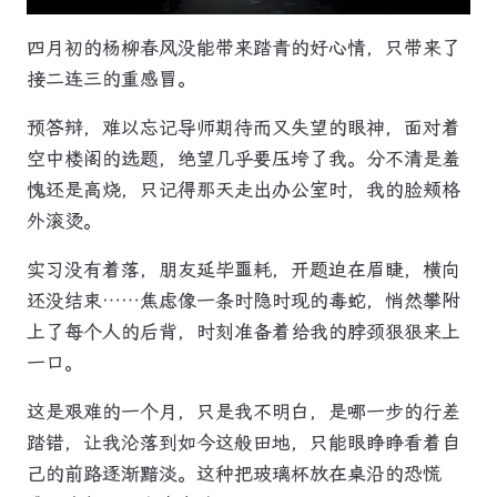
四月初的杨柳春风没能带来踏青的好心情，只带来了
接二连三的重感冒。
预答辩，难以忘记导师期待而又失望的眼神，面对着
空中楼阁的选题，绝望几乎要压垮了我。分不清是羞
愧还是高烧，只记得那天走出办公室时，我的脸颊格
外滚烫。
实习没有着落，朋友延毕噩耗，开题迫在眉睫，横向
还没结束……焦虑像一条时隐时现的毒蛇，悄然攀附
上了每个人的后背，时刻准备着给我的脖颈狠狠来上
一口。
这是艰难的一个月，只是我不明白，是哪一步的行差
踏错，让我沦落到如今这般田地，只能眼睁睁看着自
己的前路逐渐黯淡。这种把玻璃杯放在桌沿的恐慌