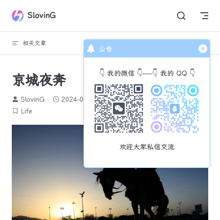
Skip to content
SlovinG
相关文章
回到顶部
公告
👇 我的微信 👇----👇 我的 QQ 👇
京城夜奔
SlovinG
2024-07-14
593 个字
3 分钟
Life
欢迎大家私信交流