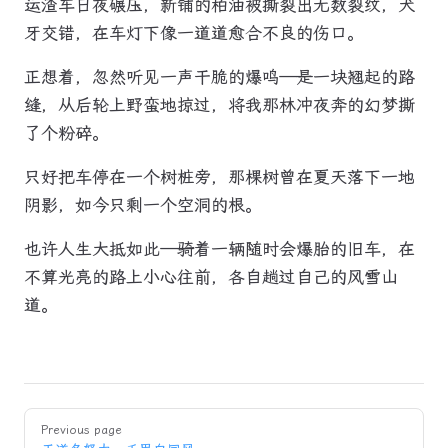
运渣车日夜碾压，新铺的柏油被撕裂出无数裂纹，犬
牙交错，在车灯下像一道道愈合不良的伤口。
正想着，忽然听见一声干脆的爆鸣——是一块翘起的路
缝，从后轮上野蛮地掠过，将我那林冲夜奔的幻梦撕
了个粉碎。
只好把车停在一个树桩旁，那棵树曾在夏天落下一地
阴影，如今只剩一个空洞的根。
也许人生大抵如此——骑着一辆随时会爆胎的旧车，在
不算光亮的路上小心往前，各自趟过自己的风雪山
道。
Pager
Previous page