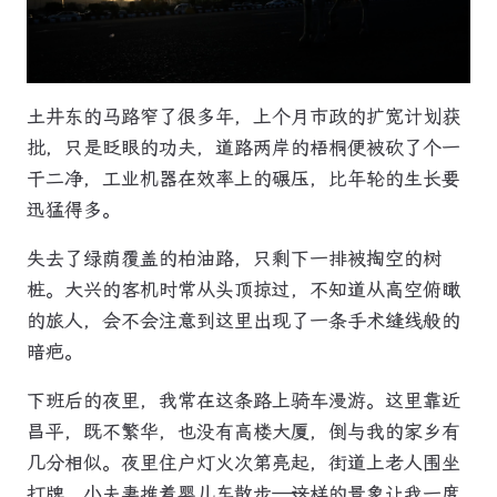
土井东的马路窄了很多年，上个月市政的扩宽计划获
批，只是眨眼的功夫，道路两岸的梧桐便被砍了个一
干二净，工业机器在效率上的碾压，比年轮的生长要
迅猛得多。
失去了绿荫覆盖的柏油路，只剩下一排被掏空的树
桩。大兴的客机时常从头顶掠过，不知道从高空俯瞰
的旅人，会不会注意到这里出现了一条手术缝线般的
暗疤。
下班后的夜里，我常在这条路上骑车漫游。这里靠近
昌平，既不繁华，也没有高楼大厦，倒与我的家乡有
几分相似。夜里住户灯火次第亮起，街道上老人围坐
打牌，小夫妻推着婴儿车散步——这样的景象让我一度