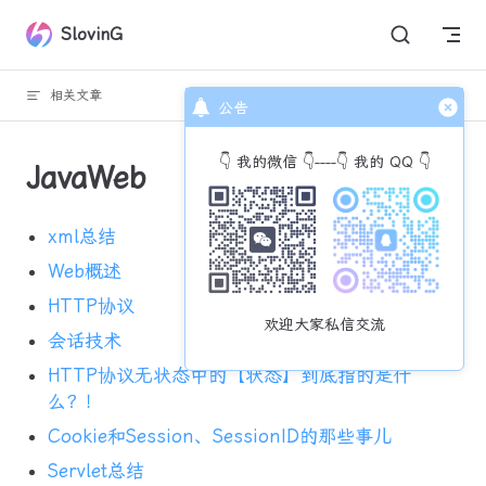
Skip to content
SlovinG
相关文章
回到顶部
公告
👇 我的微信 👇----👇 我的 QQ 👇
JavaWeb
xml总结
Web概述
HTTP协议
欢迎大家私信交流
会话技术
HTTP协议无状态中的【状态】到底指的是什
么？！
Cookie和Session、SessionID的那些事儿
Servlet总结