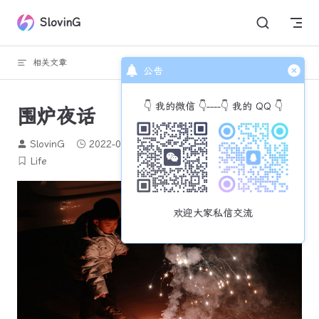
Skip to content
SlovinG
相关文章
回到顶部
公告
👇 我的微信 👇----👇 我的 QQ 👇
围炉夜话
SlovinG
2022-02-05
310 个字
2 分钟
Life
欢迎大家私信交流