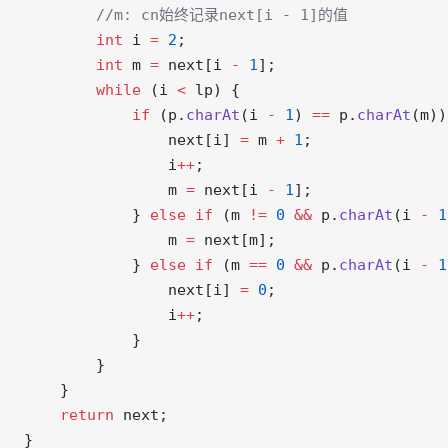
        //m: cn始终记录next[i - 1]的值
        int
 i 
=
 2
;
        int
 m 
=
 next[i 
-
 1
];
        while
 (i 
<
 lp) {
            if
 (p.
charAt
(i 
-
 1
) 
==
 p.
charAt
(m))
                next[i] 
=
 m 
+
 1
;
                i
++
;
                m 
=
 next[i 
-
 1
];
            } 
else
 if
 (m 
!=
 0
 &&
 p.
charAt
(i 
-
 1
                m 
=
 next[m];
            } 
else
 if
 (m 
==
 0
 &&
 p.
charAt
(i 
-
 1
                next[i] 
=
 0
;
                i
++
;
            }
        }
    }
    return
 next;
}