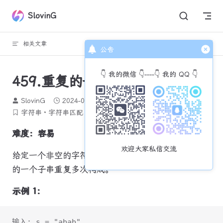
Skip to content
SlovinG
相关文章
回到顶部
公告
👇 我的微信 👇----👇 我的 QQ 👇
459.重复的子字符串
SlovinG
2024-01-08
2495 个字
13 分钟
字符串
字符串匹配
KMP
力扣每日一题
难度：容易
欢迎大家私信交流
给定一个非空的字符串
s
，检查是否可以通过由它
的一个子串重复多次构成。
示例 1:
输入: s = "abab"