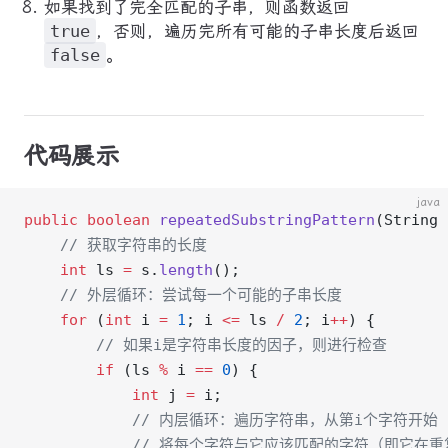
如果找到了完全匹配的子串，则函数返回
true
，否则，遍历完所有可能的子串长度后返回
false
。
代码展示
java
public
 boolean
 repeatedSubstringPattern
(String 
    // 获取字符串的长度
    int
 ls 
=
 s.
length
();
    // 外层循环：尝试每一个可能的子串长度
    for
 (
int
 i 
=
 1
; i 
<=
 ls 
/
 2
; i
++
) {
        // 如果i是字符串长度的因子，则进行检查
        if
 (ls 
%
 i 
==
 0
) {
            int
 j 
=
 i;
            // 内层循环：遍历字符串，从第i个字符开始
            // 将每个字符与它应该匹配的字符（即它