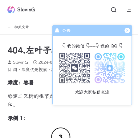
Skip to content
SlovinG
相关文章
回到顶部
公告
👇 我的微信 👇----👇 我的 QQ 👇
404.左叶子之和
SlovinG
2024-02-29
1490 个字
6 分钟
树
深度优先搜索
广度优先搜索
二叉树
力扣每日一题
难度：容易
欢迎大家私信交流
给定二叉树的根节点
root
，返回所有左叶子之
和。
示例 1：