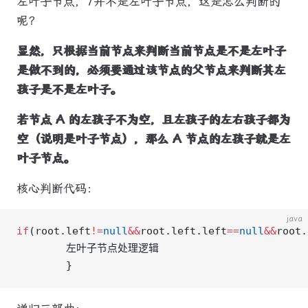
左叶子节点，7并不是左叶子节点，这是怎么判断的
呢？
显然，只根据当前节点来判断当前节点是不是左叶子
是做不到的，必须要通过该节点的父节点来判断其左
孩子是不是左叶子。
若节点 A 的左孩子不为空，且左孩子的左右孩子都为
空（说明是叶子节点），那么 A 节点的左孩子就是左
叶子节点。
核心判断代码：
java
if
(root.left
!=
null
&&
root.left.left
==
null
&&
root.
        左叶子节点处理逻辑
        }