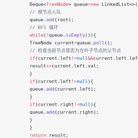
        Deque<
TreeNode
> queue
=new
 LinkedList<>(
        // 根节点入队
        queue.
add
(root);
        // BFS 循环
        while
(
!
queue.
isEmpty
()){
        TreeNode current
=
queue.
poll
();
        // 检查当前节点是否为左叶子节点的父节点
        if
(current.left
!=
null
&&
current.left.lef
        result
+=
current.left.val;
        }
        if
(current.left
!=
null
){
        queue.
add
(current.left);
        }
        if
(current.right
!=
null
){
        queue.
add
(current.right);
        }
        }
        return
 result;