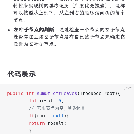
特性来实现树的层序遍历（广度优先搜索），这样
可以按照从上到下、从左到右的顺序访问树的每个
节点。
左叶子节点的判断
：通过检查一个节点的左子节点
是否存在且该左子节点没有自己的子节点来确定它
是否为左叶子节点。
代码展示
java
public
 int
 sumOfLeftLeaves
(TreeNode root){
        int
 result
=
0
;
        // 若根节点为空，则返回0
        if
(root
==
null
){
        return
 result;
        }