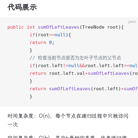
代码展示
java
public
 int
 sumOfLeftLeaves
(TreeNode root){
        if
(root
==
null
){
        return
 0
;
        }
        // 检查当前节点是否为左叶子节点的父节点
        if
(root.left
!=
null
&&
root.left.left
==
nul
        return
 root.left.val
+
sumOfLeftLeaves
(ro
        }
        return
 sumOfLeftLeaves
(root.left)
+
sumOf
        }
时间复杂度：O(n)，每个节点在递归过程中只被访问
一次