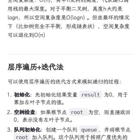
空间复杂度：O(h)，其中h是树的高度，代表递归调
用栈的最大深度。对于平衡二叉树，高度h大约是
logn，所以空间复杂度是O(logn) 。但在最坏的情况
下（比如树完全不平衡，形成链表状），空间复杂度
可以退化到O(n)
层序遍历+迭代法
可以使用层序遍历的迭代方式来模拟递归的过程：
初始化
：先初始化结果变量
result
为0，用于
累加左叶子节点的值。
空树检查
：如果根节点
root
为空，则直接返回
0，表示没有左叶子节点。
队列初始化
：创建一个队列
queue
，并将根节点
root
加入队列。这个队列用于按照广度优先的