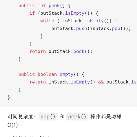
    public
 int
 peek
() {
        if
 (outStack.
isEmpty
()) {
            while
 (
!
inStack.
isEmpty
()) {
                outStack.
push
(inStack.
pop
());
            }
        }
        return
 outStack.
peek
();
    }
    public
 boolean
 empty
() {
        return
 inStack.
isEmpty
() 
&&
 outStack.
is
    }
}
时间复杂度：
pop()
和
peek()
操作都是均摊
O(1)