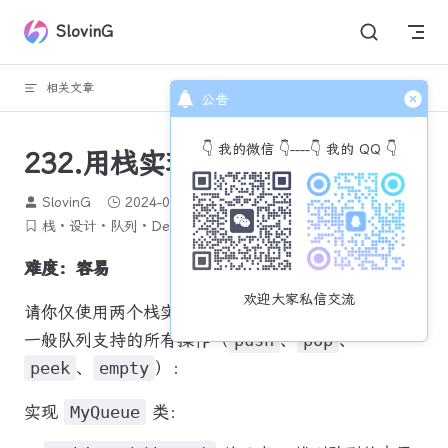
Skip to content
SlovinG
相关文章
回到顶部
公告
👇 我的微信 👇----👇 我的 QQ 👇
232.用栈实现队列
SlovinG
2024-01-09
1427 个字
6 分钟
栈
设计
队列
Deque
力扣每日一题
难度：容易
欢迎大家私信交流
请你仅使用两个栈实现先入先出队列。队列应当支持
一般队列支持的所有操作（
push
、
pop
、
peek
、
empty
）：
实现
MyQueue
类：