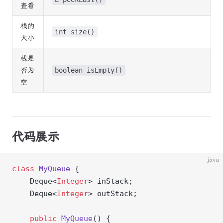
查看
栈的
int size()
大小
栈是
否为
boolean isEmpty()
空
代码展示
java
class
 MyQueue
 {
    Deque<
Integer
> inStack;
    Deque<
Integer
> outStack;
    public
 MyQueue
() {