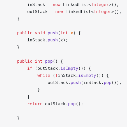
        inStack 
=
 new
 LinkedList<
Integer
>();
        outStack 
=
 new
 LinkedList<
Integer
>();
    }
    public
 void
 push
(
int
 x
) {
        inStack.
push
(x);
    }
    public
 int
 pop
() {
        if
 (outStack.
isEmpty
()) {
            while
 (
!
inStack.
isEmpty
()) {
                outStack.
push
(inStack.
pop
());
            }
        }
        return
 outStack.
pop
();
    }