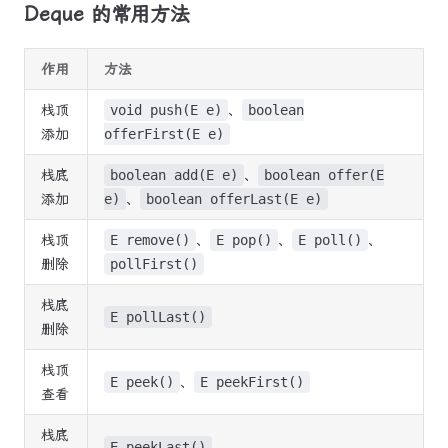
Deque 的常用方法
作用
方法
栈顶
void push(E e)
、
boolean
添加
offerFirst(E e)
栈底
boolean add(E e)
、
boolean offer(E
添加
e)
、
boolean offerLast(E e)
栈顶
E remove()
、
E pop()
、
E poll()
、
删除
pollFirst()
栈底
E pollLast()
删除
栈顶
E peek()
、
E peekFirst()
查看
栈底
E peekLast()