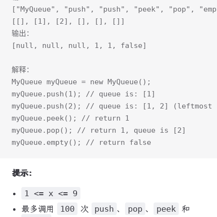
["MyQueue", "push", "push", "peek", "pop", "emp
[[], [1], [2], [], [], []]
输出：
[null, null, null, 1, 1, false]
解释：
MyQueue myQueue = new MyQueue();
myQueue.push(1); // queue is: [1]
myQueue.push(2); // queue is: [1, 2] (leftmost 
myQueue.peek(); // return 1
myQueue.pop(); // return 1, queue is [2]
myQueue.empty(); // return false
提示：
1 <= x <= 9
最多调用
100
次
push
、
pop
、
peek
和