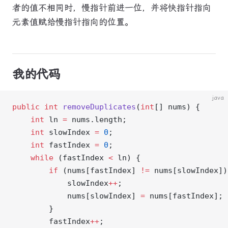
者的值不相同时，慢指针前进一位，并将快指针指向
元素值赋给慢指针指向的位置。
我的代码
java
public
 int
 removeDuplicates
(
int
[] nums) {
    int
 ln 
=
 nums.length;
    int
 slowIndex 
=
 0
;
    int
 fastIndex 
=
 0
;
    while
 (fastIndex 
<
 ln) {
        if
 (nums[fastIndex] 
!=
 nums[slowIndex])
            slowIndex
++
;
            nums[slowIndex] 
=
 nums[fastIndex];
        }
        fastIndex
++
;