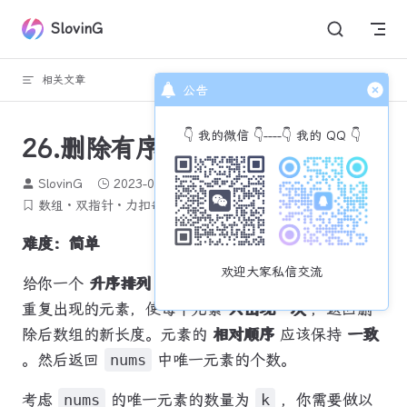
Skip to content
SlovinG
相关文章
回到顶部
公告
👇 我的微信 👇----👇 我的 QQ 👇
26.删除有序数据中的重复项
SlovinG
2023-07-02
995 个字
4 分钟
数组
双指针
力扣每日一题
难度：简单
欢迎大家私信交流
给你一个
升序排列
的数组
nums
，请你
原地
删除
重复出现的元素，使每个元素
只出现一次
，返回删
除后数组的新长度。元素的
相对顺序
应该保持
一致
。然后返回
nums
中唯一元素的个数。
考虑
nums
的唯一元素的数量为
k
，你需要做以