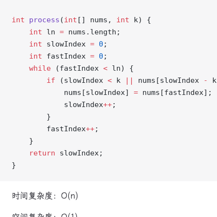
int
 process
(
int
[] nums, 
int
 k) {
    int
 ln 
=
 nums.length;
    int
 slowIndex 
=
 0
;
    int
 fastIndex 
=
 0
;
    while
 (fastIndex 
<
 ln) {
        if
 (slowIndex 
<
 k 
||
 nums[slowIndex 
-
 k
            nums[slowIndex] 
=
 nums[fastIndex];
            slowIndex
++
;
        }
        fastIndex
++
;
    }
    return
 slowIndex;
}
时间复杂度：O(n)