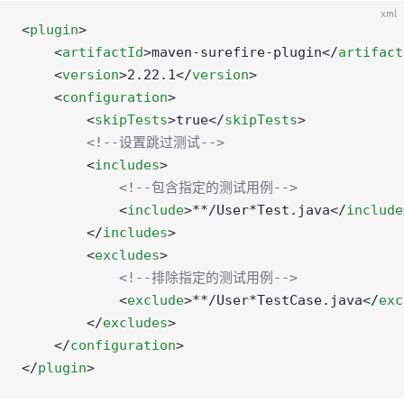
xml
<
plugin
>
    <
artifactId
>maven-surefire-plugin</
artifact
    <
version
>2.22.1</
version
>
    <
configuration
>
        <
skipTests
>true</
skipTests
>
        <!--设置跳过测试-->
        <
includes
>
            <!--包含指定的测试用例-->
            <
include
>**/User*Test.java</
include
        </
includes
>
        <
excludes
>
            <!--排除指定的测试用例-->
            <
exclude
>**/User*TestCase.java</
exc
        </
excludes
>
    </
configuration
>
</
plugin
>