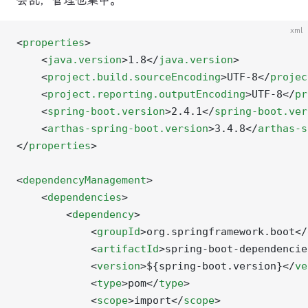
会乱，管理也集中。
xml
<
properties
>
    <
java.version
>1.8</
java.version
>
    <
project.build.sourceEncoding
>UTF-8</
projec
    <
project.reporting.outputEncoding
>UTF-8</
pr
    <
spring-boot.version
>2.4.1</
spring-boot.ver
    <
arthas-spring-boot.version
>3.4.8</
arthas-s
</
properties
>
<
dependencyManagement
>
    <
dependencies
>
        <
dependency
>
            <
groupId
>org.springframework.boot</
            <
artifactId
>spring-boot-dependencie
            <
version
>${spring-boot.version}</
ve
            <
type
>pom</
type
>
            <
scope
>import</
scope
>