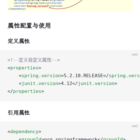
属性配置与使用
定义属性
xml
<!--定义自定义属性-->
<
properties
>
    <
spring.version
>5.2.10.RELEASE</
spring.vers
    <
junit.version
>4.12</
junit.version
>
</
properties
>
引用属性
xml
<
dependency
>
    <
groupId
>org.springframework</
groupId
>