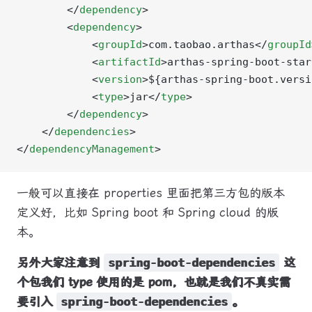
        </
dependency
>
        <
dependency
>
            <
groupId
>com.taobao.arthas</
groupId
            <
artifactId
>arthas-spring-boot-star
            <
version
>${arthas-spring-boot.versi
            <
type
>jar</
type
>
        </
dependency
>
    </
dependencies
>
</
dependencyManagement
>
一般可以直接在 properties 里面把第三方包的版本
定义好，比如 Spring boot 和 Spring cloud 的版
本。
另外大家注意到
spring-boot-dependencies
这
个包我们 type 使用的是 pom，也就是我们不真实需
要引入
spring-boot-dependencies
。