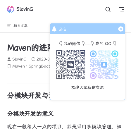
Skip to content
SlovinG
相关文章
回到顶部
公告
👇 我的微信 👇----👇 我的 QQ 👇
Maven的进阶使用
SlovinG
2023-08-21
3121 个字
14 分钟
Maven
SpringBoot
欢迎大家私信交流
分模块开发与设计
分模块开发的意义
现在一般稍大一点的项目，都是采用多模块管理，如