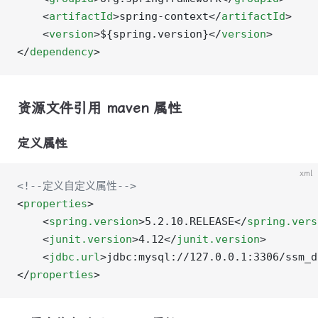
    <
artifactId
>spring-context</
artifactId
>
    <
version
>${spring.version}</
version
>
</
dependency
>
资源文件引用 maven 属性
定义属性
xml
<!--定义自定义属性-->
<
properties
>
    <
spring.version
>5.2.10.RELEASE</
spring.vers
    <
junit.version
>4.12</
junit.version
>
    <
jdbc.url
>jdbc:mysql://127.0.0.1:3306/ssm_d
</
properties
>