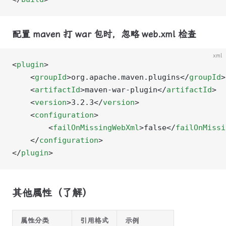
配置 maven 打 war 包时，忽略 web.xml 检查
xml
<
plugin
>
    <
groupId
>org.apache.maven.plugins</
groupId
>
    <
artifactId
>maven-war-plugin</
artifactId
>
    <
version
>3.2.3</
version
>
    <
configuration
>
        <
failOnMissingWebXml
>false</
failOnMissi
    </
configuration
>
</
plugin
>
其他属性（了解）
属性分类
引用格式
示例