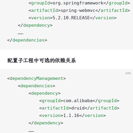
        <
groupId
>org.springframework</
groupId
>
        <
artifactId
>spring-webmvc</
artifactId
>
        <
version
>5.2.10.RELEASE</
version
>
    </
dependency
>
    ……
</
dependencies
>
配置子工程中可选的依赖关系
xml
<
dependencyManagement
>
    <
dependencies
>
        <
dependency
>
            <
groupId
>com.alibaba</
groupId
>
            <
artifactId
>druid</
artifactId
>
            <
version
>1.1.16</
version
>
        </
dependency
>
        ……