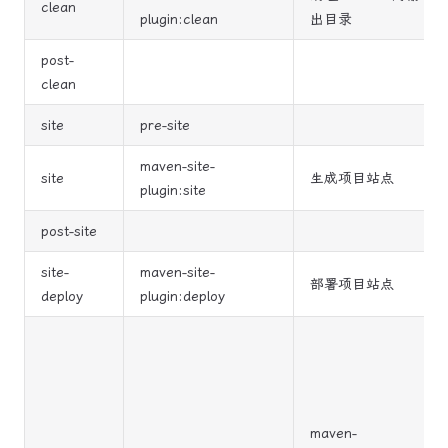
clean
plugin:clean
出目录
post-
clean
site
pre-site
maven-site-
site
生成项目站点
plugin:site
post-site
site-
maven-site-
部署项目站点
deploy
plugin:deploy
maven-