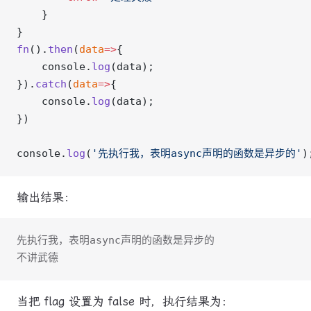
    }
}
fn
().
then
(
data
=>
{
    console.
log
(data);
}).
catch
(
data
=>
{
    console.
log
(data);
})
console.
log
(
'先执行我，表明async声明的函数是异步的'
)
输出结果：
先执行我，表明async声明的函数是异步的
不讲武德
当把 flag 设置为 false 时，执行结果为：