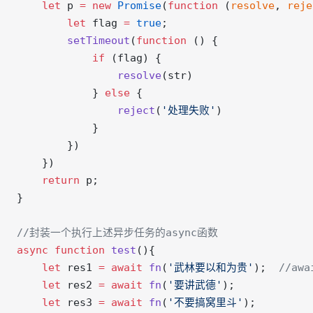
    let
 p 
=
 new
 Promise
(
function
 (
resolve
, 
reje
        let
 flag 
=
 true
;
        setTimeout
(
function
 () {
            if
 (flag) {
                resolve
(str)
            } 
else
 {
                reject
(
'处理失败'
)
            }
        })
    })
    return
 p;
}
//封装一个执行上述异步任务的async函数
async
 function
 test
(){
    let
 res1 
=
 await
 fn
(
'武林要以和为贵'
);  
//aw
    let
 res2 
=
 await
 fn
(
'要讲武德'
);
    let
 res3 
=
 await
 fn
(
'不要搞窝里斗'
);