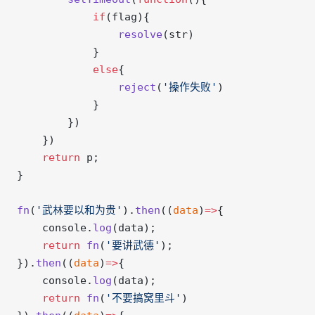
            if
(flag){
                resolve
(str)
            }
            else
{
                reject
(
'操作失败'
)
            }
        })
    })
    return
 p;
}
fn
(
'武林要以和为贵'
).
then
((
data
)
=>
{
    console.
log
(data);
    return
 fn
(
'要讲武德'
);
}).
then
((
data
)
=>
{
    console.
log
(data);
    return
 fn
(
'不要搞窝里斗'
)