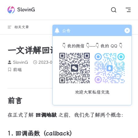
Skip to content
SlovinG
相关文章
回到顶部
公告
👇 我的微信 👇----👇 我的 QQ 👇
一文详解回调地狱
SlovinG
2023-06-18
2046 个字
8 分钟
前端
欢迎大家私信交流
前言
在正式了解
回调地狱
之前，我们先了解两个概念：
1. 回调函数（callback）