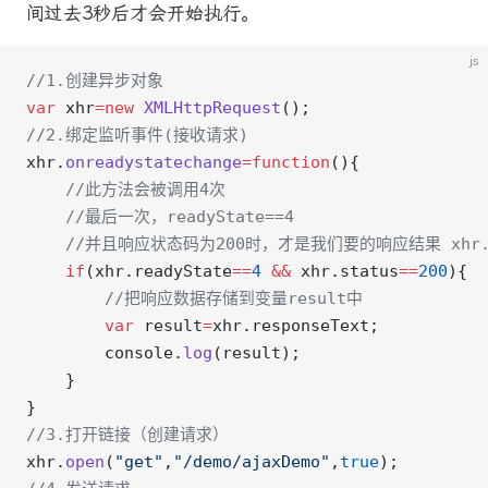
间过去3秒后才会开始执行。
js
//1.创建异步对象
var
 xhr
=new
 XMLHttpRequest
();
//2.绑定监听事件(接收请求)
xhr.
onreadystatechange
=function
(){
    //此方法会被调用4次
    //最后一次，readyState==4
    //并且响应状态码为200时，才是我们要的响应结果 xhr.st
    if
(xhr.readyState
==
4
 &&
 xhr.status
==
200
){
        //把响应数据存储到变量result中
        var
 result
=
xhr.responseText;
        console.
log
(result);
    }
}
//3.打开链接（创建请求）
xhr.
open
(
"get"
,
"/demo/ajaxDemo"
,
true
);