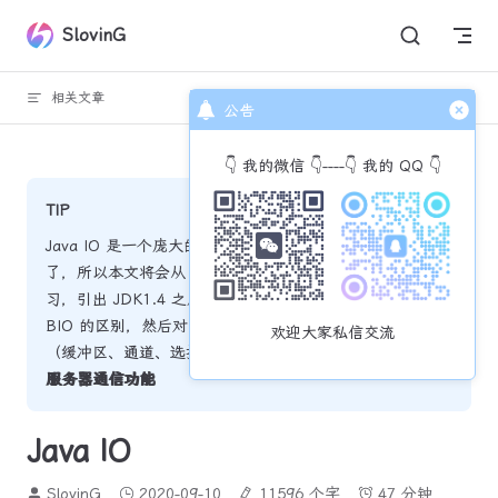
Skip to content
SlovinG
相关文章
回到顶部
公告
👇 我的微信 👇----👇 我的 QQ 👇
TIP
Java IO 是一个庞大的知识体系，很多人学着学着就会学懵
了，所以本文将会从 Java 的 BIO 开始，一步一步深入学
习，引出 JDK1.4 之后出现的 NIO 技术，对比 NIO 与
BIO 的区别，然后对 NIO 中重要的三个组成部分进行讲解
欢迎大家私信交流
（缓冲区、通道、选择器），最后实现一个
简易的客户端与
服务器通信功能
Java IO
SlovinG
2020-09-10
11596 个字
47 分钟