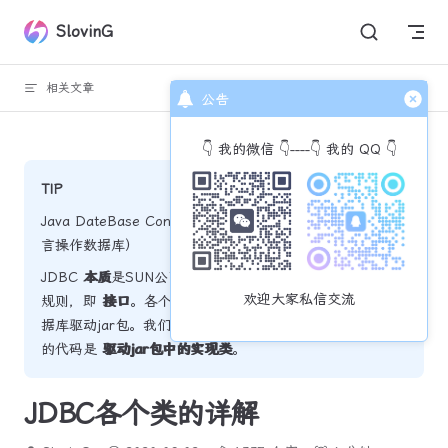
Skip to content
SlovinG
相关文章
回到顶部
公告
👇 我的微信 👇----👇 我的 QQ 👇
TIP
Java DateBase Connectivity （Java数据库连接， Java语
言操作数据库）
JDBC
本质
是SUN公司定义的一套操作所有关系型数据库的
欢迎大家私信交流
规则，即
接口
。各个数据库厂商去实现这套接口，提供数
据库驱动jar包。我们可以使用这套接口编程，但真正执行
的代码是
驱动jar包中的实现类
。
JDBC各个类的详解