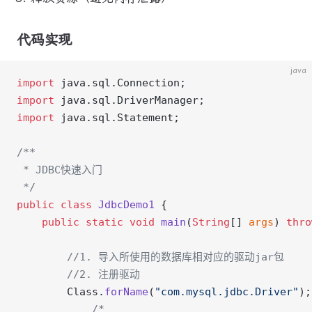
代码实现
java
import
 java.sql.Connection;
import
 java.sql.DriverManager;
import
 java.sql.Statement;
/**
 * JDBC快速入门
 */
public
 class
 JdbcDemo1
 {
    public
 static
 void
 main
(
String
[] 
args
) 
thro
        //1. 导入所使用的数据库相对应的驱动jar包
        //2. 注册驱动
        Class.
forName
(
"com.mysql.jdbc.Driver"
);
	        /*