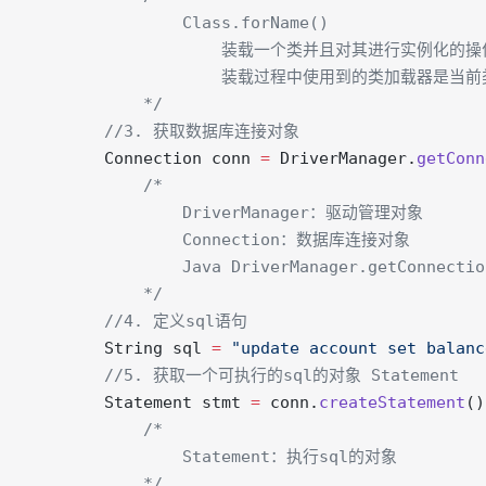
	        	Class.forName()
					装载一个类并且对其进行实例化的
					装载过程中使用到的类加载器是当
			*/
        //3. 获取数据库连接对象
        Connection conn 
=
 DriverManager.
getConn
			/*
				DriverManager：驱动管理对象
				Connection：数据库连接对象
				Java DriverManager.g
			*/
        //4. 定义sql语句
        String sql 
=
 "update account set balanc
        //5. 获取一个可执行的sql的对象 Statement
        Statement stmt 
=
 conn.
createStatement
()
	        /*
				Statement：执行sql的对象
			*/