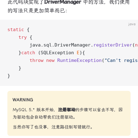
此代码块实现了
DriverManager
中的方法，我们使用
的写法只是更加简单而已：
java
static
 {
    try
 {
        java.sql.DriverManager.
registerDriver
(
n
    }
catch
 (SQLException 
E
){
        throw
 new
 RuntimeException
(
"Can't regis
    }
}
WARNING
MySQL 5.* 版本开始，
注册驱动
的步骤可以省去不写，因
为驱动包会自动帮我们注册驱动。
当然你写了也没事，注意路径别写错就行。