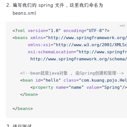
编写我们的 spring 文件 , 这里我们命名为
beans.xml
xml
<?
xml
 version
=
"1.0"
 encoding
=
"UTF-8"
?>
<
beans
 xmlns
=
"http://www.springframework.org
      xmlns:xsi
=
"http://www.w3.org/2001/XMLS
      xsi:schemaLocation
=
"http://www.springf
       http://www.springframework.org/schema
   <!--bean就是java对象 , 由Spring创建和管理-->
   <
bean
 id
=
"hello"
 class
=
"com.kuang.pojo.He
       <
property
 name
=
"name"
 value
=
"Spring"
/
   </
bean
>
</
beans
>
进行测试