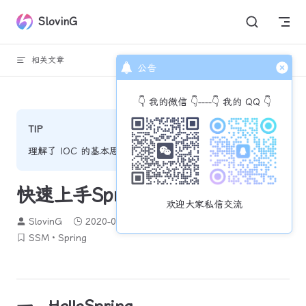
Skip to content
SlovinG
相关文章
回到顶部
公告
👇 我的微信 👇----👇 我的 QQ 👇
TIP
理解了 IOC 的基本思想，我们现在来看下 Spring 的应用
快速上手Spring
欢迎大家私信交流
SlovinG
2020-04-18
1393 个字
6 分钟
SSM
Spring