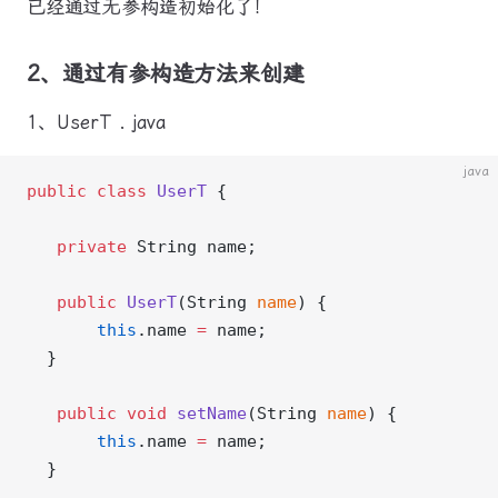
已经通过无参构造初始化了！
2、通过有参构造方法来创建
1、UserT . java
java
public
 class
 UserT
 {
   private
 String name;
   public
 UserT
(String 
name
) {
       this
.name 
=
 name;
  }
   public
 void
 setName
(String 
name
) {
       this
.name 
=
 name;
  }