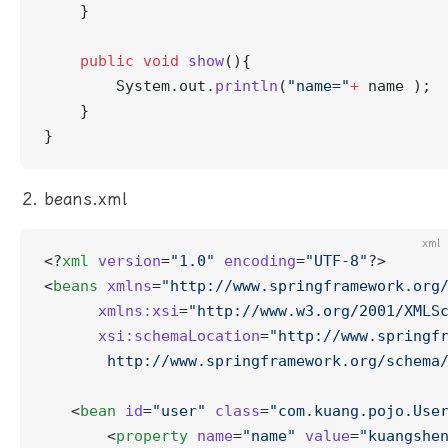
    }
    public
 void
 show
(){
        System.out.
println
(
"name="
+
 name );
    }
}
beans.xml
xml
<?
xml
 version
=
"1.0"
 encoding
=
"UTF-8"
?>
<
beans
 xmlns
=
"http://www.springframework.org
      xmlns:xsi
=
"http://www.w3.org/2001/XMLS
      xsi:schemaLocation
=
"http://www.springf
       http://www.springframework.org/schema
   <
bean
 id
=
"user"
 class
=
"com.kuang.pojo.Use
       <
property
 name
=
"name"
 value
=
"kuangshe