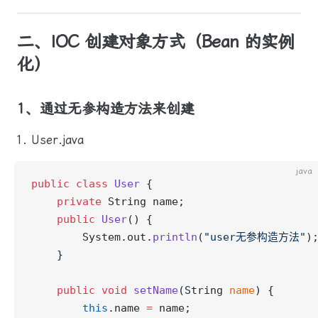
二、IOC 创建对象方式（Bean 的实例
化）
1、通过无参构造方法来创建
User.java
java
public
 class
 User
 {
    private
 String name;
    public
 User
() {
        System.out.
println
(
"user无参构造方法"
)
    }
    public
 void
 setName
(String 
name
) {
        this
.name 
=
 name;