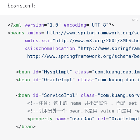
beans.xml：
xml
<?
xml
 version
=
"1.0"
 encoding
=
"UTF-8"
?>
<
beans
 xmlns
=
"http://www.springframework.org/sc
      xmlns:xsi
=
"http://www.w3.org/2001/XMLSche
      xsi:schemaLocation
=
"http://www.springfram
       http://www.springframework.org/schema/be
   <
bean
 id
=
"MysqlImpl"
 class
=
"com.kuang.dao.im
   <
bean
 id
=
"OracleImpl"
 class
=
"com.kuang.dao.i
   <
bean
 id
=
"ServiceImpl"
 class
=
"com.kuang.serv
       <!--注意: 这里的 name 并不是属性 , 而是 s
       <!--引用另外一个 bean,不是用 value 而是用 re
       <
property
 name
=
"userDao"
 ref
=
"OracleImpl
   </
bean
>