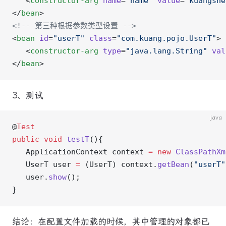
   <
constructor-arg
 name
=
"name"
 value
=
"kuangshe
</
bean
>
<!-- 第三种根据参数类型设置 -->
<
bean
 id
=
"userT"
 class
=
"com.kuang.pojo.UserT"
>
   <
constructor-arg
 type
=
"java.lang.String"
 val
</
bean
>
3、测试
java
@
Test
public
 void
 testT
(){
   ApplicationContext context 
=
 new
 ClassPathXm
   UserT user 
=
 (UserT) context.
getBean
(
"userT"
   user.
show
();
}
结论：在配置文件加载的时候，其中管理的对象都已