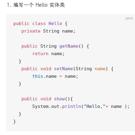
编写一个 Hello 实体类
java
public
 class
 Hello
 {
   private
 String name;
   public
 String 
getName
() {
       return
 name;
  }
   public
 void
 setName
(String 
name
) {
       this
.name 
=
 name;
  }
   public
 void
 show
(){
       System.out.
println
(
"Hello,"
+
 name );
  }
}