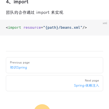
4、import
团队的合作通过 import 来实现
xml
<
import
 resource
=
"{path}/beans.xml"
/>
Pager
Previous page
初识Spring
Next page
Spring-依赖注入