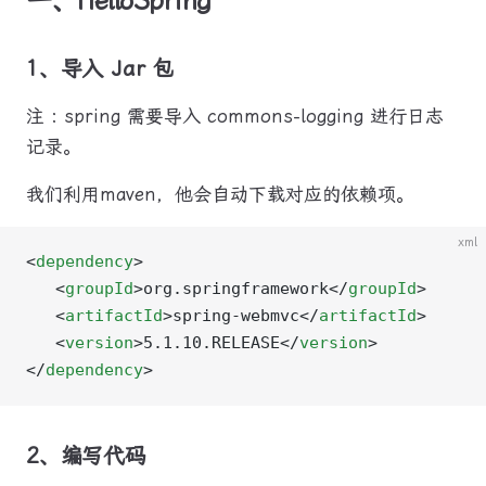
一、HelloSpring
1、导入 Jar 包
注 : spring 需要导入 commons-logging 进行日志
记录。
我们利用maven，他会自动下载对应的依赖项。
xml
<
dependency
>
   <
groupId
>org.springframework</
groupId
>
   <
artifactId
>spring-webmvc</
artifactId
>
   <
version
>5.1.10.RELEASE</
version
>
</
dependency
>
2、编写代码